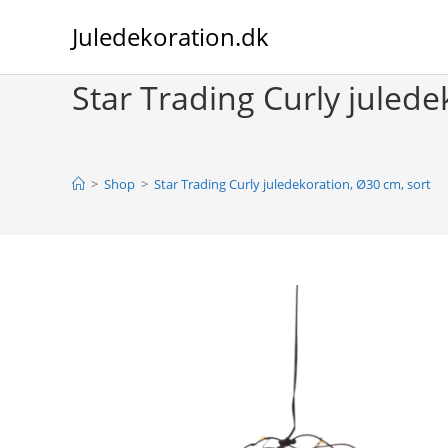
Skip
Juledekoration.dk
to
content
Star Trading Curly julede
>
Shop
>
Star Trading Curly juledekoration, Ø30 cm, sort